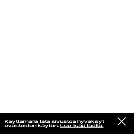
KIRJAUDU SISÄÄN
De Räp Radio Show
VIESTI
Mariya Takeuchi
Käyttämällä tätä sivustoa hyväksyt
STUDIOON
シェットランドに頬をうずめて
evästeiden käytön.
Lue lisää täältä.