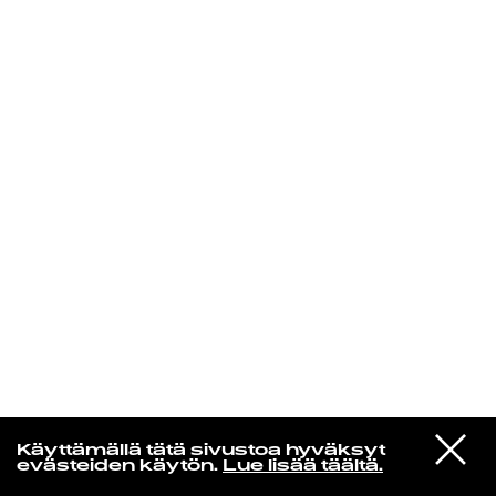
KIRJAUDU SISÄÄN
Radio Helsingin aamut
VIESTI
Miguel Migs
Käyttämällä tätä sivustoa hyväksyt
STUDIOON
Think It Over
evästeiden käytön.
Lue lisää täältä.