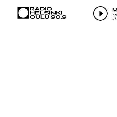
AJANKOHTAI
M
E
D
OHJELMAT
TEKIJÄT
ON-DEMAND
PODCAST
MAINOSTA