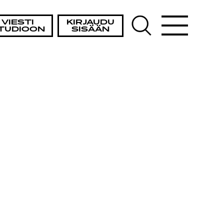
VIESTI
KIRJAUDU
TUDIOON
SISÄÄN