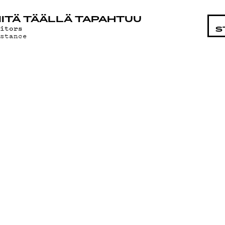
STA
ITÄ TÄÄLLÄ TAPAHTUU
ditors
S
istance