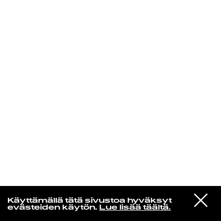
KIRJAUDU SISÄÄN
VIESTI
Kuusikielinen taivas
Käyttämällä tätä sivustoa hyväksyt
STUDIOON
evästeiden käytön.
Lue lisää täältä.