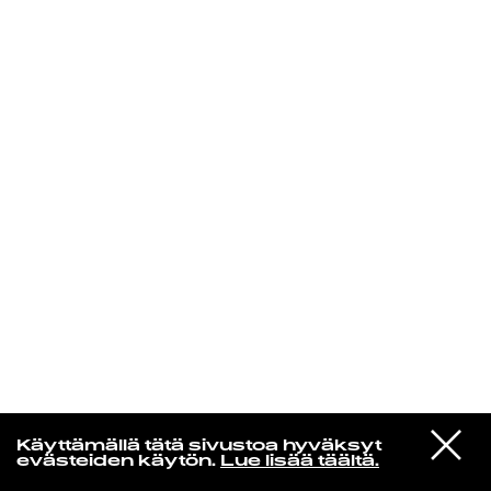
KIRJAUDU SISÄÄN
VIESTI
Norpan maailma
Käyttämällä tätä sivustoa hyväksyt
STUDIOON
evästeiden käytön.
Lue lisää täältä.