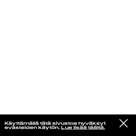
KIRJAUDU SISÄÄN
VIESTI
Rakkaudesta
Käyttämällä tätä sivustoa hyväksyt
STUDIOON
evästeiden käytön.
Lue lisää täältä.