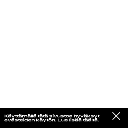
KIRJAUDU SISÄÄN
VIESTI
Radio Helsingin aamut
Käyttämällä tätä sivustoa hyväksyt
STUDIOON
evästeiden käytön.
Lue lisää täältä.