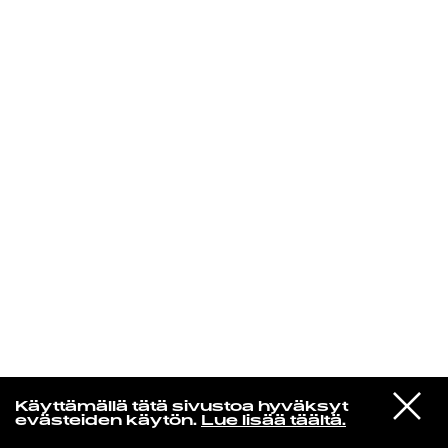
KIRJAUDU SISÄÄN
Radio Helsingin aamut
VIESTI
myrtsi
Käyttämällä tätä sivustoa hyväksyt
STUDIOON
Uusi viimeinen asia
evästeiden käytön.
Lue lisää täältä.