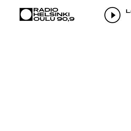
AJANKOHTAI
L
OHJELMAT
TEKIJÄT
ON-DEMAND
PODCAST
MAINOSTA