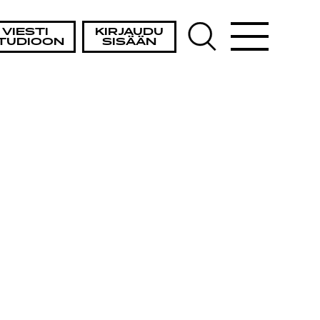
VIESTI
KIRJAUDU
TUDIOON
SISÄÄN