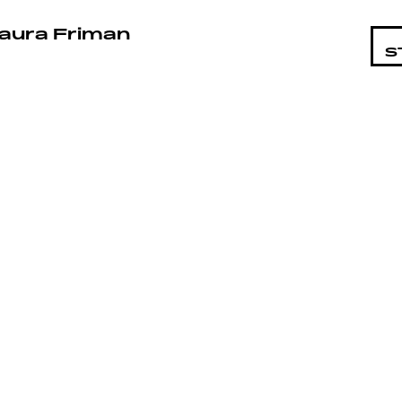
STA
aura Friman
S