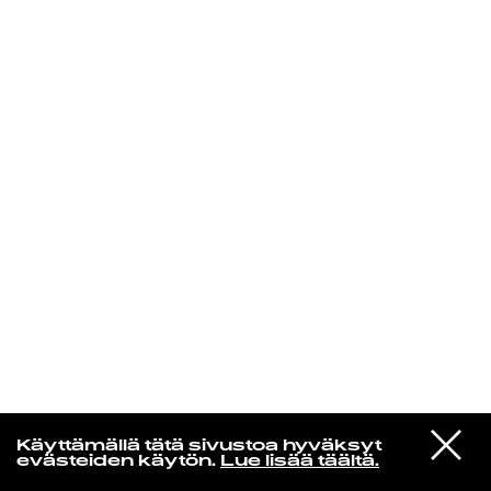
KIRJAUDU SISÄÄN
Yö­mu­siik­kia
VIESTI
Jukka Nousiainen
Käyttämällä tätä sivustoa hyväksyt
STUDIOON
Sataa Taas
evästeiden käytön.
Lue lisää täältä.