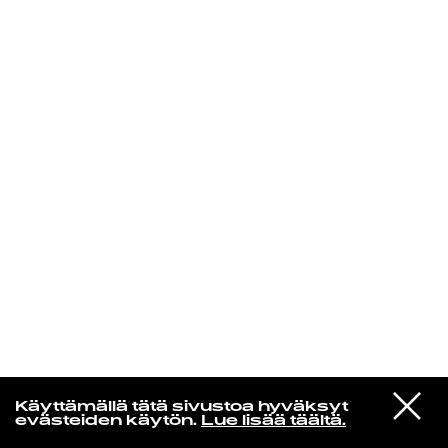
KIRJAUDU SISÄÄN
Henri Pulkkinen
VIESTI
Jon Hopkins
Käyttämällä tätä sivustoa hyväksyt
STUDIOON
Luminous Beings
evästeiden käytön.
Lue lisää täältä.