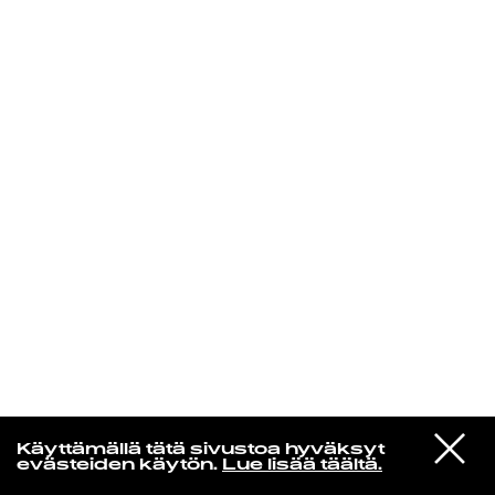
KIRJAUDU SISÄÄN
Espresso martini
VIESTI
Kelly Lee Owens
Käyttämällä tätä sivustoa hyväksyt
STUDIOON
L.i.n.e.
evästeiden käytön.
Lue lisää täältä.