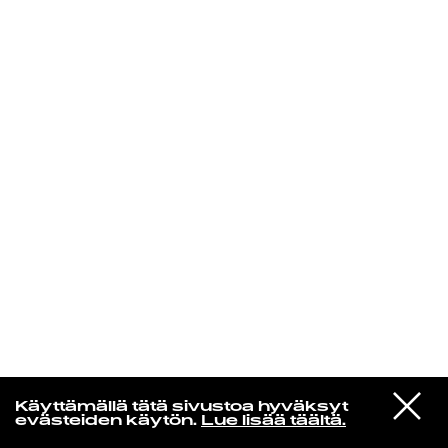
KIRJAUDU SISÄÄN
Edu Kehäkettunen
VIESTI
Glen Hansard
Käyttämällä tätä sivustoa hyväksyt
STUDIOON
Leave a Light
evästeiden käytön.
Lue lisää täältä.