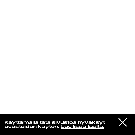
KIRJAUDU SISÄÄN
Henri Pulkkinen
VIESTI
Jon Hopkins
Käyttämällä tätä sivustoa hyväksyt
STUDIOON
Luminous Beings
evästeiden käytön.
Lue lisää täältä.