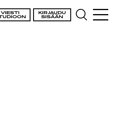
VIESTI
KIRJAUDU
TUDIOON
SISÄÄN