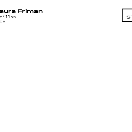
STA
aura Friman
orillaz
S
are