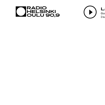
AJANKOHTAI
L
G
D
OHJELMAT
TEKIJÄT
ON-DEMAND
PODCAST
MAINOSTA