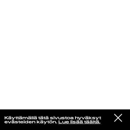
KIRJAUDU SISÄÄN
VIESTI
Jotain lainattua
Käyttämällä tätä sivustoa hyväksyt
STUDIOON
evästeiden käytön.
Lue lisää täältä.