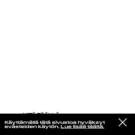
KIRJAUDU SISÄÄN
MITÄ TÄÄLLÄ
TAPAHTUU
VIESTI
Death
Käyttämällä tätä sivustoa hyväksyt
STUDIOON
The Change
evästeiden käytön.
Lue lisää täältä.