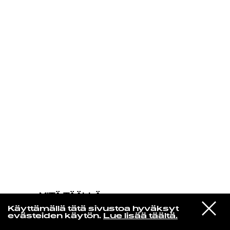
KIRJAUDU SISÄÄN
MITÄ TÄÄLLÄ
TAPAHTUU
VIESTI
Meiko Kaji
Käyttämällä tätä sivustoa hyväksyt
STUDIOON
Kokoro Nokori
evästeiden käytön.
Lue lisää täältä.