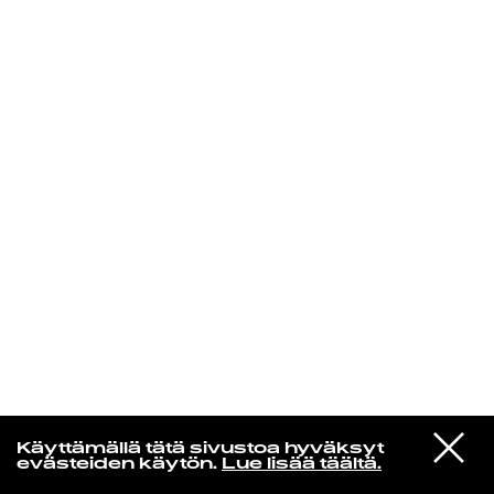
KIRJAUDU SISÄÄN
Laura Friman
VIESTI
Zara Larsson
Käyttämällä tätä sivustoa hyväksyt
STUDIOON
Midnight Sun
evästeiden käytön.
Lue lisää täältä.