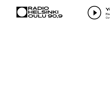
AJANKOHTAI
Y
M
G
OHJELMAT
TEKIJÄT
ON-DEMAND
PODCAST
MAINOSTA