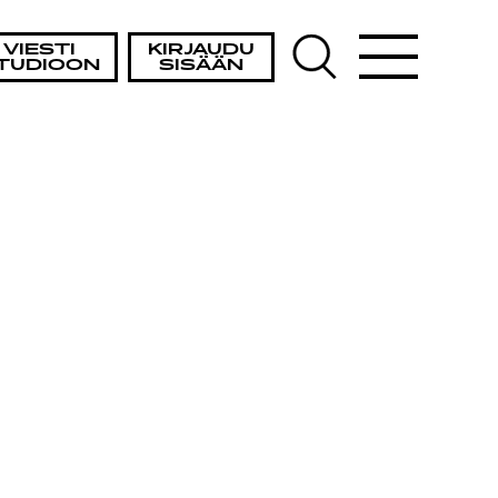
VIESTI
KIRJAUDU
TUDIOON
SISÄÄN