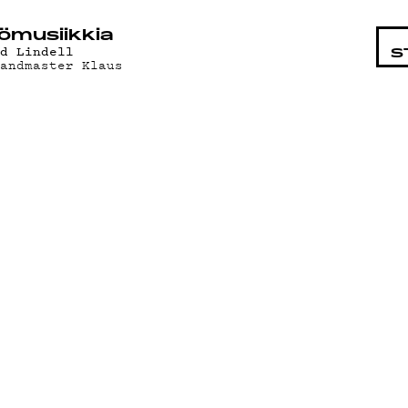
STA
ö­mu­siik­kia
ad Lindell
S
randmaster Klaus