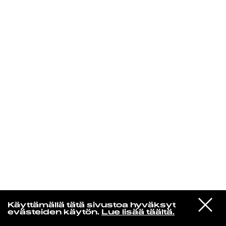
KIRJAUDU SISÄÄN
Yö­mu­siik­kia
VIESTI
Donovan
Käyttämällä tätä sivustoa hyväksyt
STUDIOON
Celeste
evästeiden käytön.
Lue lisää täältä.