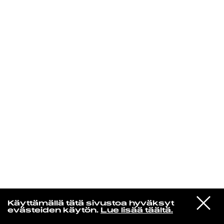
KIRJAUDU SISÄÄN
Yö­mu­siik­kia
VIESTI
Litku Klemetti & Tuntematon Numero
Käyttämällä tätä sivustoa hyväksyt
STUDIOON
Angelika
evästeiden käytön.
Lue lisää täältä.