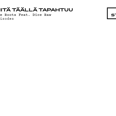
STA
ITÄ TÄÄLLÄ TAPAHTUU
he Roots Feat. Dice Raw
S
pisodes