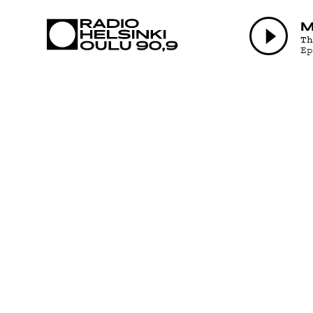
AJANKOHTAI
M
T
E
OHJELMAT
TEKIJÄT
ON-DEMAND
PODCAST
MAINOSTA