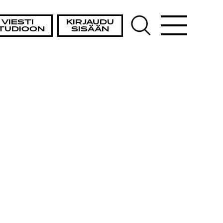
VIESTI
KIRJAUDU
TUDIOON
SISÄÄN