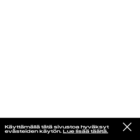
KIRJAUDU SISÄÄN
Edu Kehäkettunen
VIESTI
Glen Hansard
Käyttämällä tätä sivustoa hyväksyt
STUDIOON
Leave a Light
evästeiden käytön.
Lue lisää täältä.