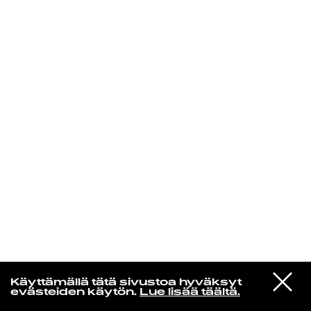
KIRJAUDU SISÄÄN
Aikakone
VIESTI
Mariya Takeuchi
Käyttämällä tätä sivustoa hyväksyt
STUDIOON
シェットランドに頬をうずめて
evästeiden käytön.
Lue lisää täältä.