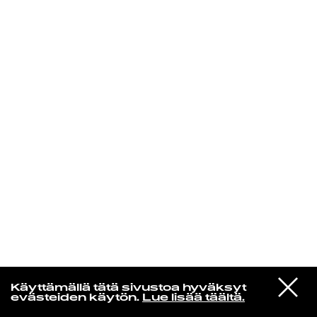
KIRJAUDU SISÄÄN
Laura Friman
VIESTI
Steve Lacy feat. SZA
Käyttämällä tätä sivustoa hyväksyt
STUDIOON
is it cool?
evästeiden käytön.
Lue lisää täältä.