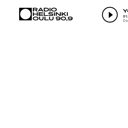
AJANKOHTAI
Y
S
C
OHJELMAT
TEKIJÄT
ON-DEMAND
PODCAST
MAINOSTA