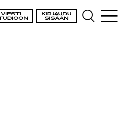
VIESTI
KIRJAUDU
TUDIOON
SISÄÄN