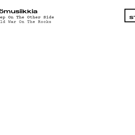
STA
ö­mu­siik­kia
tep On The Other Side
S
old War On The Rocks