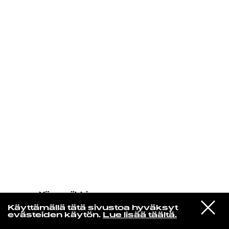
KIRJAUDU SISÄÄN
Yö­mu­siik­kia
Tylympi Kohtalo
VIESTI
Musta Kreivi – Niin On Yö
Käyttämällä tätä sivustoa hyväksyt
STUDIOON
(Remastered)
evästeiden käytön.
Lue lisää täältä.