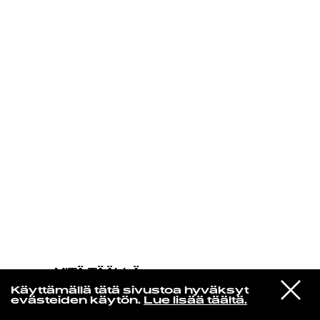
KIRJAUDU SISÄÄN
MITÄ TÄÄLLÄ
TAPAHTUU
VIESTI
Stevie Nicks
Käyttämällä tätä sivustoa hyväksyt
STUDIOON
I Still Miss Someone (Blue Eyes)
evästeiden käytön.
Lue lisää täältä.