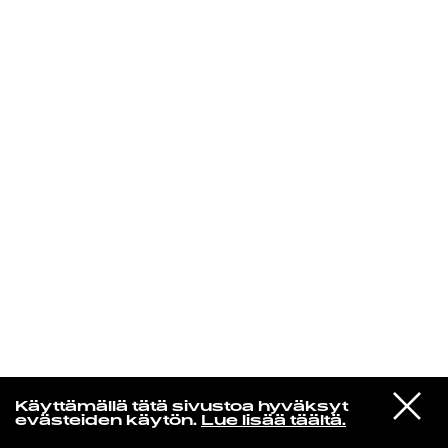
KIRJAUDU SISÄÄN
VIESTI
Norpan maailma
Käyttämällä tätä sivustoa hyväksyt
STUDIOON
evästeiden käytön.
Lue lisää täältä.