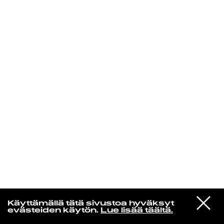
KIRJAUDU SISÄÄN
Yö­mu­siik­kia
VIESTI
Mikko Alatalo
Käyttämällä tätä sivustoa hyväksyt
STUDIOON
Banana Split (Remastered 2016)
evästeiden käytön.
Lue lisää täältä.