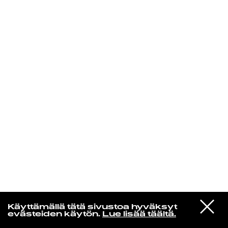
KIRJAUDU SISÄÄN
Yö­mu­siik­kia
VIESTI
Robin Gibb
Käyttämällä tätä sivustoa hyväksyt
STUDIOON
Another Lonely Night In New York
evästeiden käytön.
Lue lisää täältä.