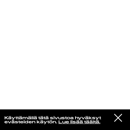
KIRJAUDU SISÄÄN
Yö­mu­siik­kia
VIESTI
Massive Attack
Käyttämällä tätä sivustoa hyväksyt
STUDIOON
Man Next Door
evästeiden käytön.
Lue lisää täältä.