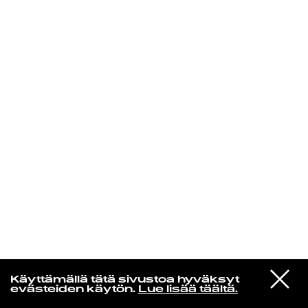
KIRJAUDU SISÄÄN
Radio Helsingin aamut
VIESTI
Mami
Käyttämällä tätä sivustoa hyväksyt
STUDIOON
Ympyrää
evästeiden käytön.
Lue lisää täältä.