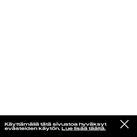
KIRJAUDU SISÄÄN
VIESTI
Rakkaudesta
Käyttämällä tätä sivustoa hyväksyt
STUDIOON
evästeiden käytön.
Lue lisää täältä.