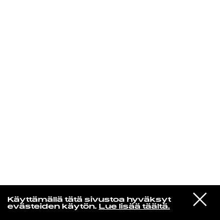
KIRJAUDU SISÄÄN
Edu Kehäkettunen
VIESTI
Glen Hansard
Käyttämällä tätä sivustoa hyväksyt
STUDIOON
Leave a Light
evästeiden käytön.
Lue lisää täältä.