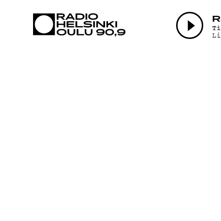
AJANKOHTAI
R
T
L
OHJELMAT
TEKIJÄT
ON-DEMAND
PODCAST
MAINOSTA