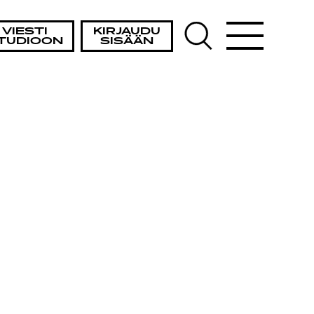
VIESTI
KIRJAUDU
TUDIOON
SISÄÄN