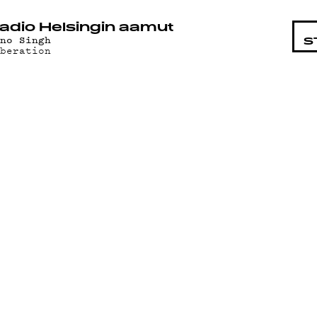
STA
adio Helsingin aamut
ino Singh
S
iberation