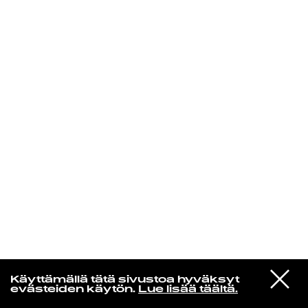
KIRJAUDU SISÄÄN
VIESTI
MUSAMUSA
Käyttämällä tätä sivustoa hyväksyt
STUDIOON
evästeiden käytön.
Lue lisää täältä.