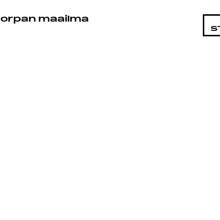
STA
orpan maailma
S