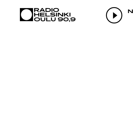
AJANKOHTAI
N
OHJELMAT
TEKIJÄT
ON-DEMAND
PODCAST
MAINOSTA