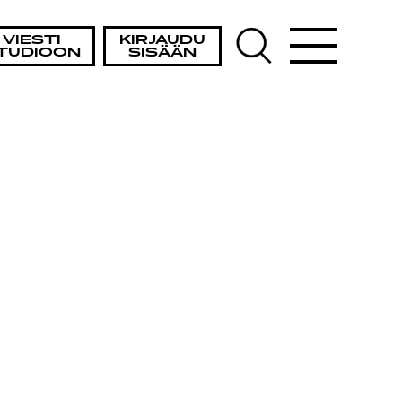
VIESTI
KIRJAUDU
TUDIOON
SISÄÄN