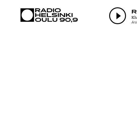
AJANKOHTAI
R
K
A
OHJELMAT
TEKIJÄT
ON-DEMAND
PODCAST
MAINOSTA