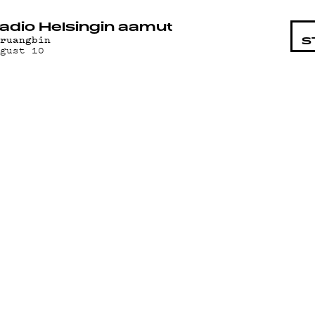
STA
adio Helsingin aamut
hruangbin
S
ugust 10