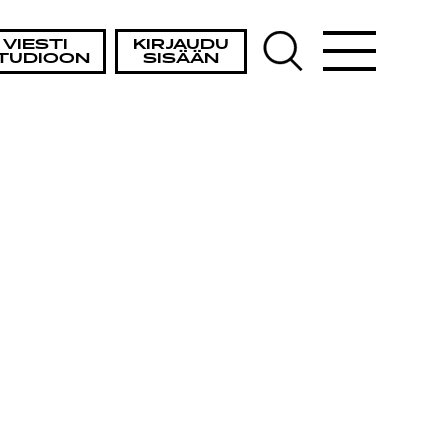
VIESTI
KIRJAUDU
TUDIOON
SISÄÄN