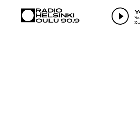
AJANKOHTAI
Y
M
K
OHJELMAT
TEKIJÄT
ON-DEMAND
PODCAST
MAINOSTA