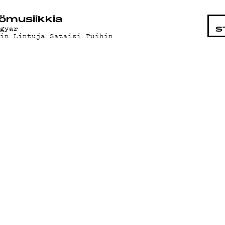
STA
ö­mu­siik­kia
agyar
S
uin Lintuja Sataisi Puihin