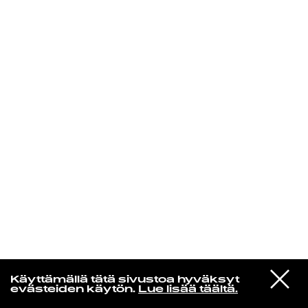
KIRJAUDU SISÄÄN
Edu Kehäkettunen
VIESTI
Glen Hansard
Käyttämällä tätä sivustoa hyväksyt
STUDIOON
Leave a Light
evästeiden käytön.
Lue lisää täältä.