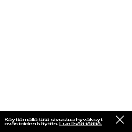
KIRJAUDU SISÄÄN
Laura Friman
VIESTI
Eartheater
Käyttämällä tätä sivustoa hyväksyt
STUDIOON
Favorite
evästeiden käytön.
Lue lisää täältä.