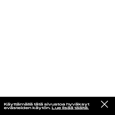
KIRJAUDU SISÄÄN
Edu Kehäkettunen
VIESTI
Mariya Takeuchi
Käyttämällä tätä sivustoa hyväksyt
STUDIOON
シェットランドに頬をうずめて
evästeiden käytön.
Lue lisää täältä.