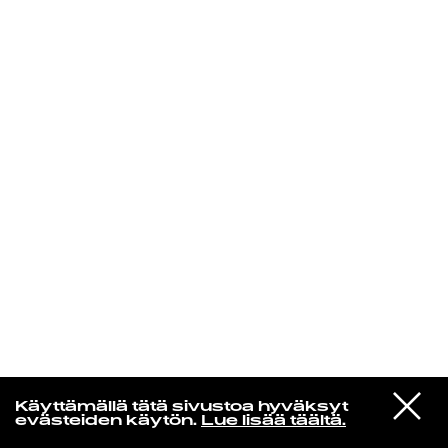
KIRJAUDU SISÄÄN
Aikakone
VIESTI
Mariya Takeuchi
Käyttämällä tätä sivustoa hyväksyt
STUDIOON
シェットランドに頬をうずめて
evästeiden käytön.
Lue lisää täältä.