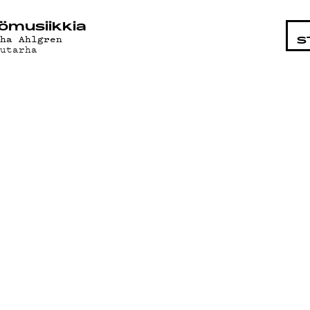
STA
ö­mu­siik­kia
uha Ahlgren
S
uutarha