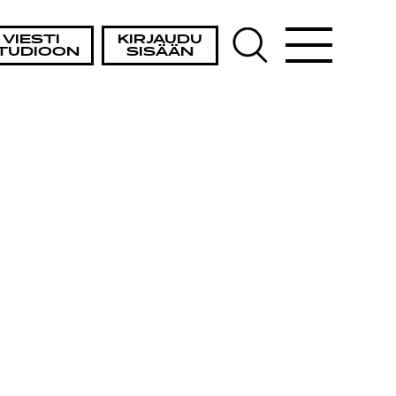
VIESTI
KIRJAUDU
TUDIOON
SISÄÄN