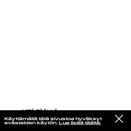
KIRJAUDU SISÄÄN
MITÄ TÄÄLLÄ
TAPAHTUU
VIESTI
Rosa Coste
Käyttämällä tätä sivustoa hyväksyt
STUDIOON
Kuu
evästeiden käytön.
Lue lisää täältä.