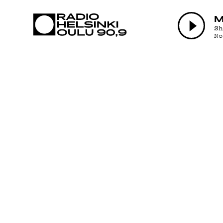
AJANKOHTAI
M
S
N
OHJELMAT
TEKIJÄT
ON-DEMAND
PODCAST
MAINOSTA