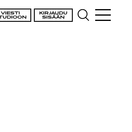
VIESTI
KIRJAUDU
TUDIOON
SISÄÄN