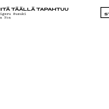
STA
ITÄ TÄÄLLÄ TAPAHTUU
higeru Suzuki
S
oa Noa