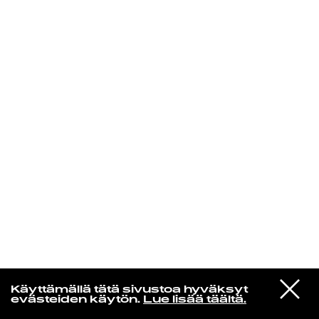
KIRJAUDU SISÄÄN
Edu Kehäkettunen
VIESTI
Mariya Takeuchi
Käyttämällä tätä sivustoa hyväksyt
STUDIOON
シェットランドに頬をうずめて
evästeiden käytön.
Lue lisää täältä.