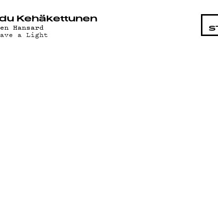
STA
du Kehäkettunen
len Hansard
S
eave a Light