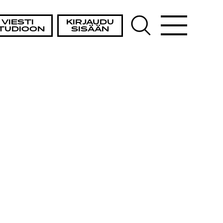
VIESTI
KIRJAUDU
TUDIOON
SISÄÄN