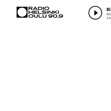
AJANKOHTAI
E
G
L
OHJELMAT
TEKIJÄT
ON-DEMAND
PODCAST
MAINOSTA